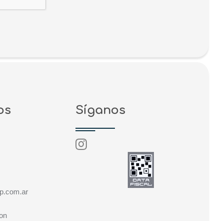
os
Síganos
s
p.com.ar
ron