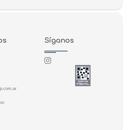
os
Síganos
s
p.com.ar
ron