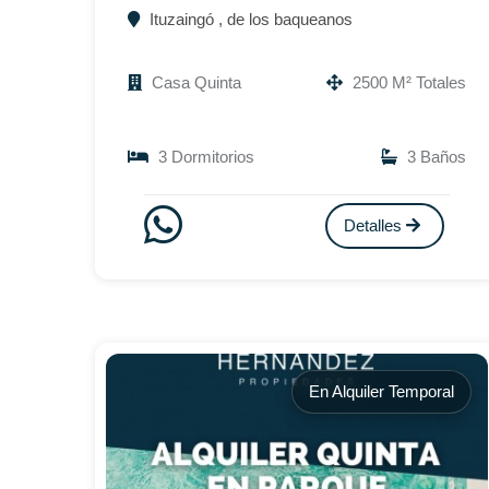
Ituzaingó , de los baqueanos
Casa Quinta
2500 M² Totales
3 Dormitorios
3 Baños
Detalles
En Alquiler Temporal