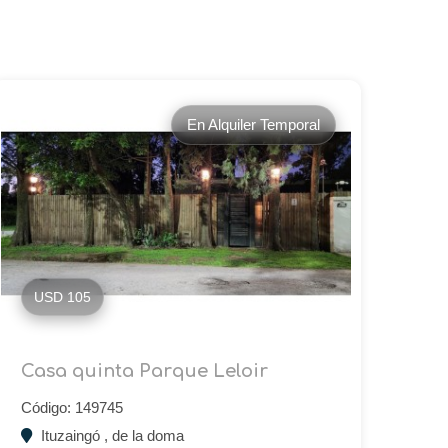
En Alquiler Temporal
USD 105
Casa quinta Parque Leloir
Código: 149745
Ituzaingó , de la doma